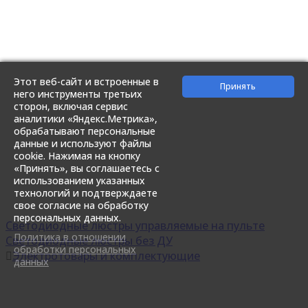
Этот веб-сайт и встроенные в
него инструменты третьих
сторон, включая сервис
аналитики «Яндекс.Метрика»,
обрабатывают персональные
данные и используют файлы
cookie. Нажимая на кнопку
«Принять», вы соглашаетесь с
использованием указанных
технологий и подтверждаете
свое согласие на обработку
персональных данных.
Светодиодные люстры управляемые на пульте
Политика в отношении
Светодиодные люстры без ДУ
обработки персональных
Электротовары и комплектующие
данных