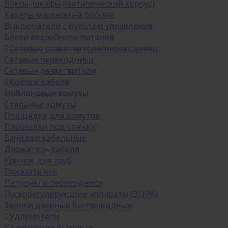
Боксы, шкафы (металический корпус)
Кабель-маркеры на бобине
Выключатели с пультом управления
Блоки аварийного питания
Сетевые разветвители/переходники
Сетевые переходники
Сетевые разветвители
Крепеж кабеля
Нейлоновые хомуты
Стальные хомуты
Площадка для хомутов
Площадки под стяжку
Бандажи кабельные
Держатель кабеля
Крепеж для труб
Показать все
Патроны и переходники
Пускорегулирующие аппараты (ЭПРА)
Звонки дверные беспроводные
Удлинители
Удлинители бытовые