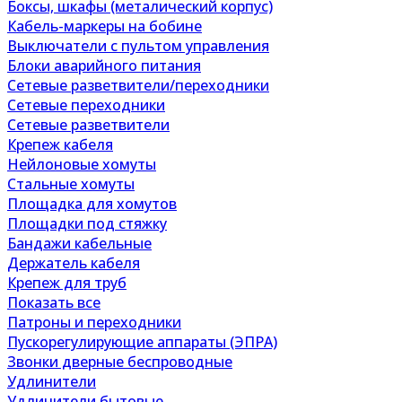
Боксы, шкафы (металический корпус)
Кабель-маркеры на бобине
Выключатели с пультом управления
Блоки аварийного питания
Сетевые разветвители/переходники
Сетевые переходники
Сетевые разветвители
Крепеж кабеля
Нейлоновые хомуты
Стальные хомуты
Площадка для хомутов
Площадки под стяжку
Бандажи кабельные
Держатель кабеля
Крепеж для труб
Показать все
Патроны и переходники
Пускорегулирующие аппараты (ЭПРА)
Звонки дверные беспроводные
Удлинители
Удлинители бытовые