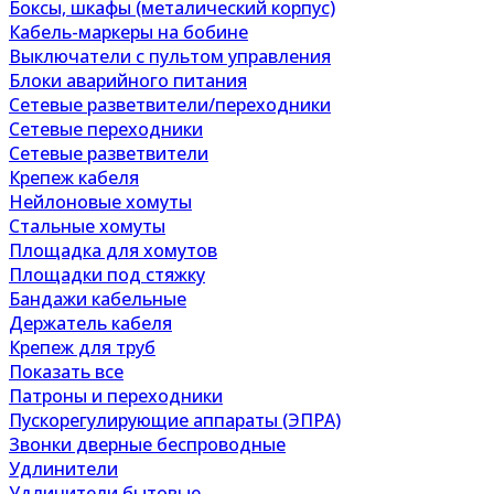
Боксы, шкафы (металический корпус)
Кабель-маркеры на бобине
Выключатели с пультом управления
Блоки аварийного питания
Сетевые разветвители/переходники
Сетевые переходники
Сетевые разветвители
Крепеж кабеля
Нейлоновые хомуты
Стальные хомуты
Площадка для хомутов
Площадки под стяжку
Бандажи кабельные
Держатель кабеля
Крепеж для труб
Показать все
Патроны и переходники
Пускорегулирующие аппараты (ЭПРА)
Звонки дверные беспроводные
Удлинители
Удлинители бытовые