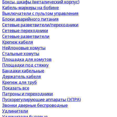
Боксы, шкафы (металический корпус)
Кабель-маркеры на бобине
Выключатели с пультом управления
Блоки аварийного питания
Сетевые разветвители/переходники
Сетевые переходники
Сетевые разветвители
Крепеж кабеля
Нейлоновые хомуты
Стальные хомуты
Площадка для хомутов
Площадки под стяжку
Бандажи кабельные
Держатель кабеля
Крепеж для труб
Показать все
Патроны и переходники
Пускорегулирующие аппараты (ЭПРА)
Звонки дверные беспроводные
Удлинители
Удлинители бытовые