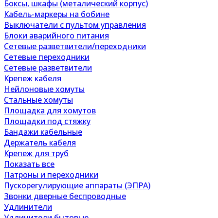
Боксы, шкафы (металический корпус)
Кабель-маркеры на бобине
Выключатели с пультом управления
Блоки аварийного питания
Сетевые разветвители/переходники
Сетевые переходники
Сетевые разветвители
Крепеж кабеля
Нейлоновые хомуты
Стальные хомуты
Площадка для хомутов
Площадки под стяжку
Бандажи кабельные
Держатель кабеля
Крепеж для труб
Показать все
Патроны и переходники
Пускорегулирующие аппараты (ЭПРА)
Звонки дверные беспроводные
Удлинители
Удлинители бытовые