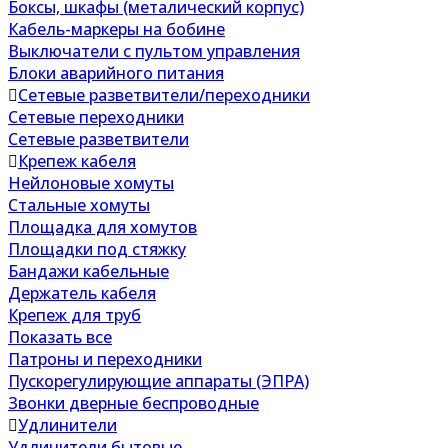
Боксы, шкафы (металический корпус)
Кабель-маркеры на бобине
Выключатели с пультом управления
Блоки аварийного питания
Сетевые разветвители/переходники
Сетевые переходники
Сетевые разветвители
Крепеж кабеля
Нейлоновые хомуты
Стальные хомуты
Площадка для хомутов
Площадки под стяжку
Бандажи кабельные
Держатель кабеля
Крепеж для труб
Показать все
Патроны и переходники
Пускорегулирующие аппараты (ЭПРА)
Звонки дверные беспроводные
Удлинители
Удлинители бытовые