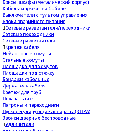
Боксы, шкафы (металический корпус)
Кабель-маркеры на бобине
Выключатели с пультом управления
Блоки аварийного питания
Сетевые разветвители/переходники
Сетевые переходники
Сетевые разветвители
Крепеж кабеля
Нейлоновые хомуты
Стальные хомуты
Площадка для хомутов
Площадки под стяжку
Бандажи кабельные
Держатель кабеля
Крепеж для труб
Показать все
Патроны и переходники
Пускорегулирующие аппараты (ЭПРА)
Звонки дверные беспроводные
Удлинители
Удлинители бытовые