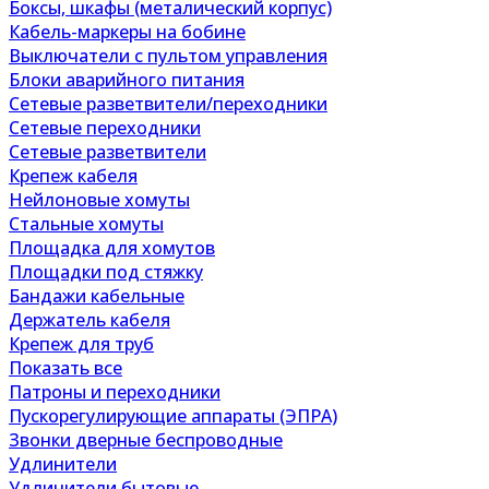
Боксы, шкафы (металический корпус)
Кабель-маркеры на бобине
Выключатели с пультом управления
Блоки аварийного питания
Сетевые разветвители/переходники
Сетевые переходники
Сетевые разветвители
Крепеж кабеля
Нейлоновые хомуты
Стальные хомуты
Площадка для хомутов
Площадки под стяжку
Бандажи кабельные
Держатель кабеля
Крепеж для труб
Показать все
Патроны и переходники
Пускорегулирующие аппараты (ЭПРА)
Звонки дверные беспроводные
Удлинители
Удлинители бытовые