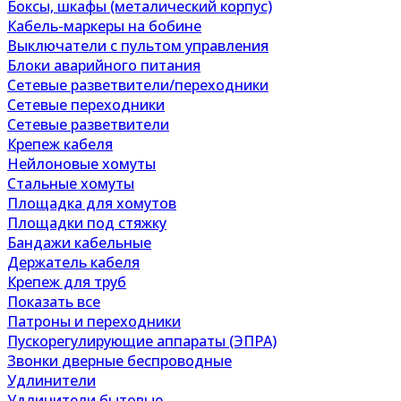
Боксы, шкафы (металический корпус)
Кабель-маркеры на бобине
Выключатели с пультом управления
Блоки аварийного питания
Сетевые разветвители/переходники
Сетевые переходники
Сетевые разветвители
Крепеж кабеля
Нейлоновые хомуты
Стальные хомуты
Площадка для хомутов
Площадки под стяжку
Бандажи кабельные
Держатель кабеля
Крепеж для труб
Показать все
Патроны и переходники
Пускорегулирующие аппараты (ЭПРА)
Звонки дверные беспроводные
Удлинители
Удлинители бытовые