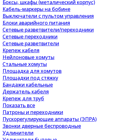
Боксы, шкафы (металический корпус)
Кабель-маркеры на бобине
Выключатели с пультом управления
Блоки аварийного питания
Сетевые разветвители/переходники
Сетевые переходники
Сетевые разветвители
Крепеж кабеля
Нейлоновые хомуты
Стальные хомуты
Площадка для хомутов
Площадки под стяжку
Бандажи кабельные
Держатель кабеля
Крепеж для труб
Показать все
Патроны и переходники
Пускорегулирующие аппараты (ЭПРА)
Звонки дверные беспроводные
Удлинители
Удлинители бытовые