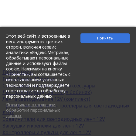
Этот веб-сайт и встроенные в
него инструменты третьих
сторон, включая сервис
аналитики «Яндекс.Метрика»,
обрабатывают персональные
данные и используют файлы
cookie. Нажимая на кнопку
Гибкий неон
«Принять», вы соглашаетесь с
Гибкий неон 12 вольт
использованием указанных
технологий и подтверждаете
Светодиодная лента 12V и аксессуары
свое согласие на обработку
Лента светодиодная 12V (в бобинах)
персональных данных.
Лента светодиодная 12V (комплект)
Политика в отношении
Трансформаторы и контроллеры для светодиодных
обработки персональных
лент
данных
Соединители для светодиодных лент 12V
Заглушки и крепежи для лент 12V
Контроллеры и пульты для лент 12V