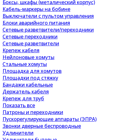
Боксы, шкафы (металический корпус)
Кабель-маркеры на бобине
Выключатели с пультом управления
Блоки аварийного питания
Сетевые разветвители/переходники
Сетевые переходники
Сетевые разветвители
Крепеж кабеля
Нейлоновые хомуты
Стальные хомуты
Площадка для хомутов
Площадки под стяжку
Бандажи кабельные
Держатель кабеля
Крепеж для труб
Показать все
Патроны и переходники
Пускорегулирующие аппараты (ЭПРА)
Звонки дверные беспроводные
Удлинители
Удлинители бытовые