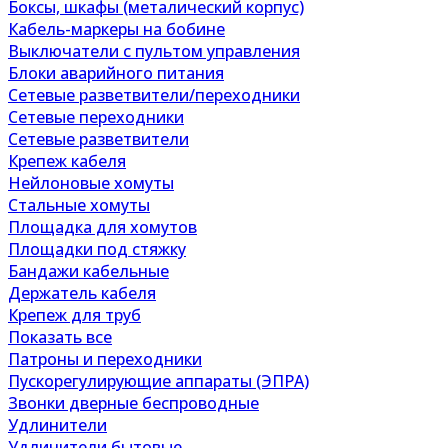
Боксы, шкафы (металический корпус)
Кабель-маркеры на бобине
Выключатели с пультом управления
Блоки аварийного питания
Сетевые разветвители/переходники
Сетевые переходники
Сетевые разветвители
Крепеж кабеля
Нейлоновые хомуты
Стальные хомуты
Площадка для хомутов
Площадки под стяжку
Бандажи кабельные
Держатель кабеля
Крепеж для труб
Показать все
Патроны и переходники
Пускорегулирующие аппараты (ЭПРА)
Звонки дверные беспроводные
Удлинители
Удлинители бытовые