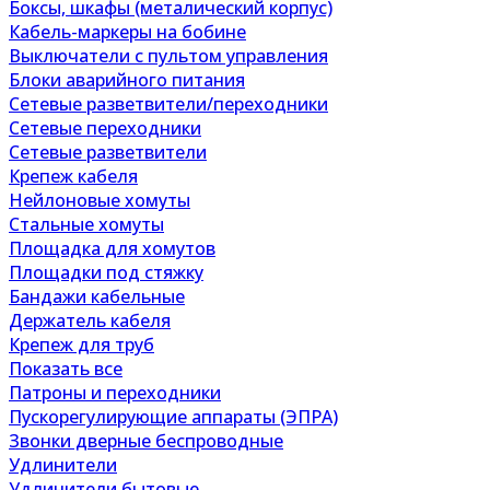
Боксы, шкафы (металический корпус)
Кабель-маркеры на бобине
Выключатели с пультом управления
Блоки аварийного питания
Сетевые разветвители/переходники
Сетевые переходники
Сетевые разветвители
Крепеж кабеля
Нейлоновые хомуты
Стальные хомуты
Площадка для хомутов
Площадки под стяжку
Бандажи кабельные
Держатель кабеля
Крепеж для труб
Показать все
Патроны и переходники
Пускорегулирующие аппараты (ЭПРА)
Звонки дверные беспроводные
Удлинители
Удлинители бытовые