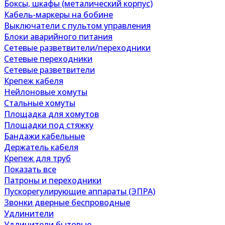
Боксы, шкафы (металический корпус)
Кабель-маркеры на бобине
Выключатели с пультом управления
Блоки аварийного питания
Сетевые разветвители/переходники
Сетевые переходники
Сетевые разветвители
Крепеж кабеля
Нейлоновые хомуты
Стальные хомуты
Площадка для хомутов
Площадки под стяжку
Бандажи кабельные
Держатель кабеля
Крепеж для труб
Показать все
Патроны и переходники
Пускорегулирующие аппараты (ЭПРА)
Звонки дверные беспроводные
Удлинители
Удлинители бытовые