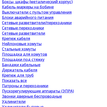
Боксы, шкафы (металический корпус)
Кабель-маркеры на бобине
Выключатели с пультом управления
Блоки аварийного питания
Сетевые разветвители/переходники
Сетевые переходники
Сетевые разветвители
Крепеж кабеля
Нейлоновые хомуты
Стальные хомуты
Площадка для хомутов
Площадки под стяжку
Бандажи кабельные
Держатель кабеля
Крепеж для труб
Показать все
Патроны и переходники
Пускорегулирующие аппараты (ЭПРА)
Звонки дверные беспроводные
Удлинители
Удлинители бытовые