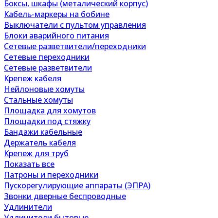
Боксы, шкафы (металический корпус)
Кабель-маркеры на бобине
Выключатели с пультом управления
Блоки аварийного питания
Сетевые разветвители/переходники
Сетевые переходники
Сетевые разветвители
Крепеж кабеля
Нейлоновые хомуты
Стальные хомуты
Площадка для хомутов
Площадки под стяжку
Бандажи кабельные
Держатель кабеля
Крепеж для труб
Показать все
Патроны и переходники
Пускорегулирующие аппараты (ЭПРА)
Звонки дверные беспроводные
Удлинители
Удлинители бытовые