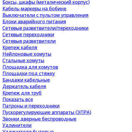
Боксы, шкафы (металический корпус)
Кабель-маркеры на бобине
Выключатели с пультом управления
Блоки аварийного питания
Сетевые разветвители/переходники
Сетевые переходники
Сетевые разветвители
Крепеж кабеля
Нейлоновые хомуты
Стальные хомуты
Площадка для хомутов
Площадки под стяжку
Бандажи кабельные
Держатель кабеля
Крепеж для труб
Показать все
Патроны и переходники
Пускорегулирующие аппараты (ЭПРА)
Звонки дверные беспроводные
Удлинители
Удлинители бытовые