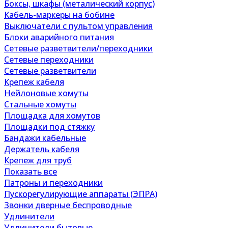
Боксы, шкафы (металический корпус)
Кабель-маркеры на бобине
Выключатели с пультом управления
Блоки аварийного питания
Сетевые разветвители/переходники
Сетевые переходники
Сетевые разветвители
Крепеж кабеля
Нейлоновые хомуты
Стальные хомуты
Площадка для хомутов
Площадки под стяжку
Бандажи кабельные
Держатель кабеля
Крепеж для труб
Показать все
Патроны и переходники
Пускорегулирующие аппараты (ЭПРА)
Звонки дверные беспроводные
Удлинители
Удлинители бытовые