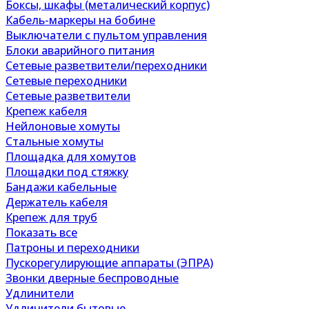
Боксы, шкафы (металический корпус)
Кабель-маркеры на бобине
Выключатели с пультом управления
Блоки аварийного питания
Сетевые разветвители/переходники
Сетевые переходники
Сетевые разветвители
Крепеж кабеля
Нейлоновые хомуты
Стальные хомуты
Площадка для хомутов
Площадки под стяжку
Бандажи кабельные
Держатель кабеля
Крепеж для труб
Показать все
Патроны и переходники
Пускорегулирующие аппараты (ЭПРА)
Звонки дверные беспроводные
Удлинители
Удлинители бытовые