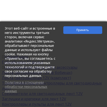
Этот веб-сайт и встроенные в
него инструменты третьих
сторон, включая сервис
аналитики «Яндекс.Метрика»,
обрабатывают персональные
данные и используют файлы
cookie. Нажимая на кнопку
Гибкий неон
«Принять», вы соглашаетесь с
Гибкий неон 12 вольт
использованием указанных
технологий и подтверждаете
Светодиодная лента 12V и аксессуары
свое согласие на обработку
Лента светодиодная 12V (в бобинах)
персональных данных.
Лента светодиодная 12V (комплект)
Политика в отношении
Трансформаторы и контроллеры для светодиодных
обработки персональных
лент
данных
Соединители для светодиодных лент 12V
Заглушки и крепежи для лент 12V
Контроллеры и пульты для лент 12V